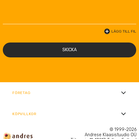
LÄGG TILL FIL
SKICKA
FÖRETAG
KÖPVILLKOR
© 1999-2026
Andrese Klaasistuudio OÜ