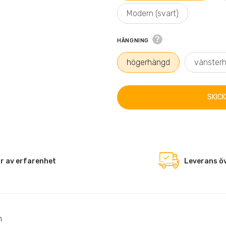
Modern (svart)
HÄNGNING
högerhängd
vänster
SKIC
r av erfarenhet
Leverans öv
m