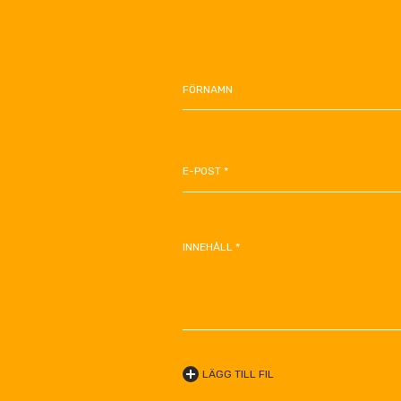
FÖRNAMN
E-POST *
INNEHÅLL *
LÄGG TILL FIL