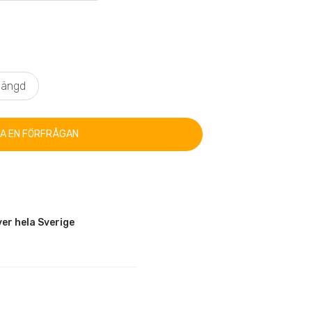
hängd
KA EN FÖRFRÅGAN
er hela Sverige