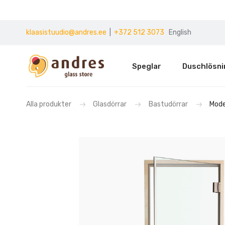
klaasistuudio@andres.ee
|
+372 512 3073
English
Speglar
Duschlösni
Alla produkter
Glasdörrar
Bastudörrar
Mod