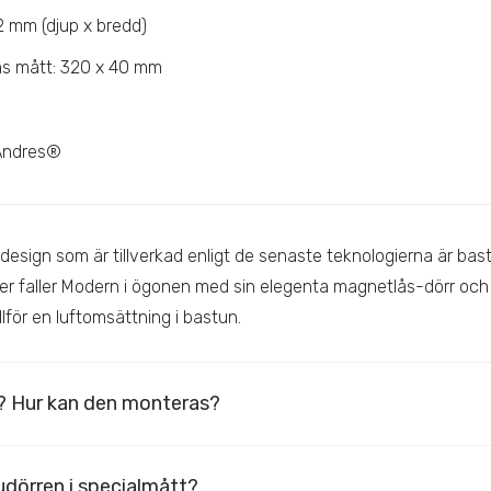
2 mm (djup x bredd)
ns mått: 320 x 40 mm
 Andres®
design som är tillverkad enligt de senaste teknologierna är bas
er faller Modern i ögonen med sin elegenta magnetlås-dörr och
lför en luftomsättning i bastun.
? Hur kan den monteras?
udörren i specialmått?