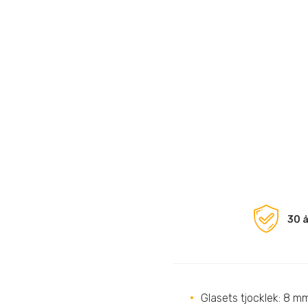
30 å
Glasets tjocklek: 8 m