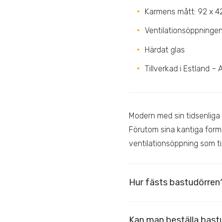
Karmens mått: 92 x 4
Ventilationsöppninge
Härdat glas
Tillverkad i Estland –
Modern med sin tidsenliga 
Förutom sina kantiga form
ventilationsöppning som til
Hur fästs bastudörren
Kan man beställa bast