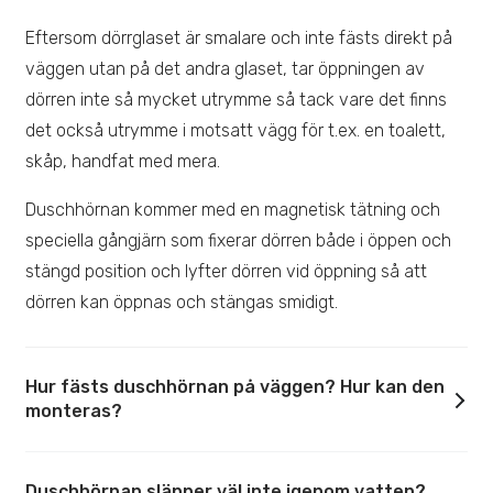
Eftersom dörrglaset är smalare och inte fästs direkt på
väggen utan på det andra glaset, tar öppningen av
dörren inte så mycket utrymme så tack vare det finns
det också utrymme i motsatt vägg för t.ex. en toalett,
skåp, handfat med mera.
Duschhörnan kommer med en magnetisk tätning och
speciella gångjärn som fixerar dörren både i öppen och
stängd position och lyfter dörren vid öppning så att
dörren kan öppnas och stängas smidigt.
Hur fästs duschhörnan på väggen? Hur kan den
monteras?
Duschhörnan släpper väl inte igenom vatten?