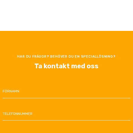
HAR DU FRÅGOR? BEHÖVER DU EN SPECIALLÖSNING?
Ta kontakt med oss
FÖRNAMN
TELEFONNUMMER