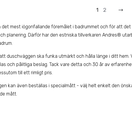
1
2
 det mest iögonfallande föremålet i badrummet och för att de
ch planering. Därför har den estniska tillverkaren Andres® uta
adrum.
 att duschväggen ska funka utmärkt och hålla länge i ditt hem. 
 glas och pålitliga beslag. Tack vare detta och 30 år av erfar
utom till ett rimligt pris.
 kan även beställas i specialmått - välj helt enkelt den öns
de mått.