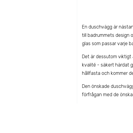
En duschvägg är nästan
till badrummets design o
glas som passar varje b
Det är dessutom viktigt
kvalité - säkert härdat
hållfasta och kommer dess
Den önskade duschväggen
förfrågan med de önska