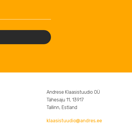
Andrese Klaasistuudio OÜ
Tähesaju 11, 13917
Tallinn, Estland
klaasistuudio@andres.ee