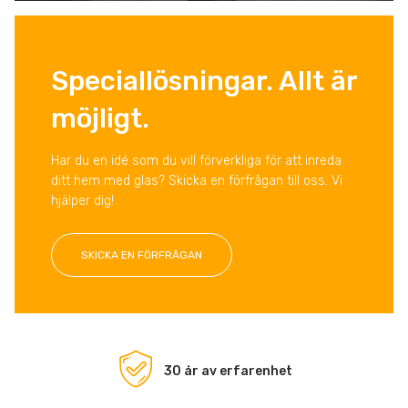
Speciallösningar. Allt är
möjligt.
Har du en idé som du vill förverkliga för att inreda
ditt hem med glas? Skicka en förfrågan till oss. Vi
hjälper dig!
SKICKA EN FÖRFRÅGAN
30 år av erfarenhet