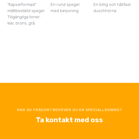
"Kapselformad"
En rund spegel
En billig och hållfast
E
måttbeställd spegel.
med belysning
duschhörna
m
Tillgängliga toner:
i
klar, brons, grå.
HAR DU FRÅGOR? BEHÖVER DU EN SPECIALLÖSNING?
Ta kontakt med oss